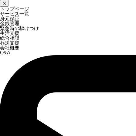
トップページ
サービス一覧
身元保証
金銭管理
緊急時の駆けつけ
生活支援
総合相談
葬送支援
会社概要
Q&A